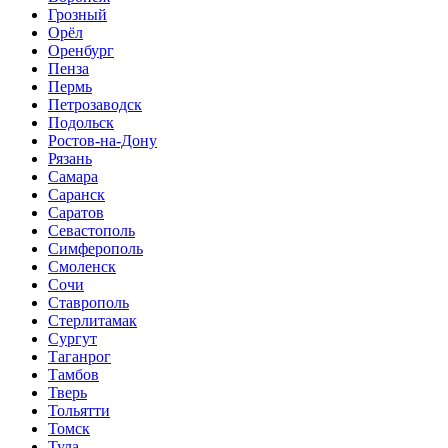
Грозный
Орёл
Оренбург
Пенза
Пермь
Петрозаводск
Подольск
Ростов-на-Дону
Рязань
Самара
Саранск
Саратов
Севастополь
Симферополь
Смоленск
Сочи
Ставрополь
Стерлитамак
Сургут
Таганрог
Тамбов
Тверь
Тольятти
Томск
Тула