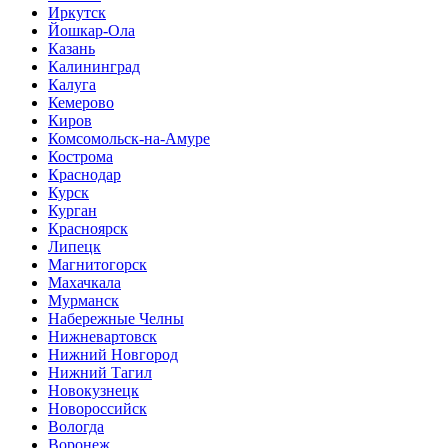
Иркутск
Йошкар-Ола
Казань
Калининград
Калуга
Кемерово
Киров
Комсомольск-на-Амуре
Кострома
Краснодар
Курск
Курган
Красноярск
Липецк
Магнитогорск
Махачкала
Мурманск
Набережные Челны
Нижневартовск
Нижний Новгород
Нижний Тагил
Новокузнецк
Новороссийск
Вологда
Воронеж