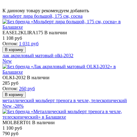
К данному товару рекомендуем добавить
мольберт лира большой, 175 см, сосна
EASEL2KLIRA175
В наличии
1 108
руб
Оптом:
1 031
руб
лак акриловый матовый olki-2032
New
OLKI-2032
В наличии
285
руб
Оптом:
260
руб
металлический мольберт тренога в чехле, телескопический
New
-28%
MOLBERT01
В наличии
1 100 руб
790
руб