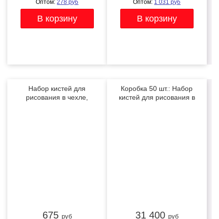
Оптом:
278
руб
Оптом:
1 031
руб
Набор кистей для
Коробка 50 шт.: Набор
рисования в чехле,
кистей для рисования в
премиум набор (15
чехле, премиум набор
ХИТ
ХИТ
нейлоновых кистей, 1
(15 нейлоновых кистей, 1
мастихин) красные
мастихин) красные
675
31 400
руб
руб