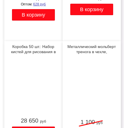
Оптом:
628
руб
Коробка 50 шт.: Набор
Металлический мольберт
кистей для рисования в
тренога в чехле,
чехле, премиум набор
телескопический
ХИТ
ХИТ
(15 нейлоновых кистей, 1
мастихин)
28 650
1 100
руб
руб