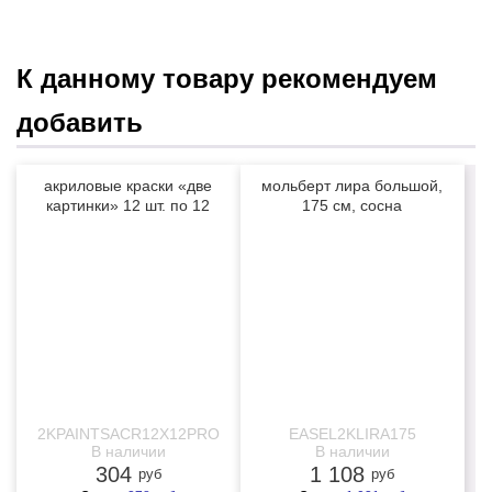
К данному товару рекомендуем
добавить
акриловые краски «две
мольберт лира большой,
картинки» 12 шт. по 12
175 см, сосна
мл, проф. пигмент
NEW
2KPAINTSACR12X12PRO
EASEL2KLIRA175
В наличии
В наличии
304
1 108
руб
руб