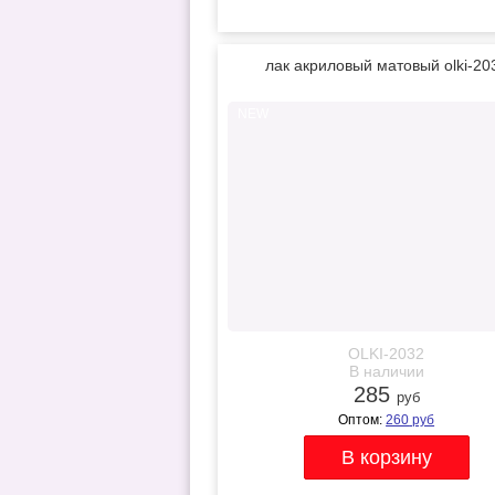
лак акриловый матовый olki-20
NEW
OLKI-2032
В наличии
285
руб
Оптом:
260
руб