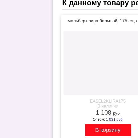
К данному товару р
мольберт лира большой, 175 см, 
EASEL2KLIRA175
В наличии
1 108
руб
Оптом:
1 031
руб