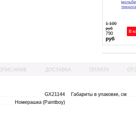
мольбе
тренога
1 100
руб
790
руб
ОПИСАНИЕ
ДОСТАВКА
ОПЛАТА
ОТЗ
GX21144
Габариты в упаковке, см
Номерашка (Paintboy)