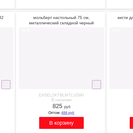
32
мольберт настольный 75 см,
кисти д
металлический складной черный
NEW
NEW
EASEL2KTBLMTLUSIKI
В наличии
825
руб
Оптом:
488
руб