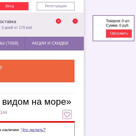
Вход
Регистрация
Товаров:
0 шт.
оставка
0
0
Сумма:
0 руб.
т 3 дней от 170 руб
Оформить
Ы (7068)
АКЦИИ И СКИДКИ
е
 видом на море»
1144
в наличии.
Что делать?