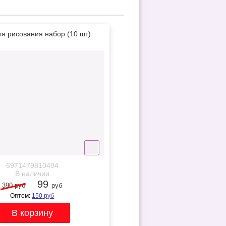
ля рисования набор (10 шт)
6971479810404
В наличии
99
390 руб
руб
Оптом:
150
руб