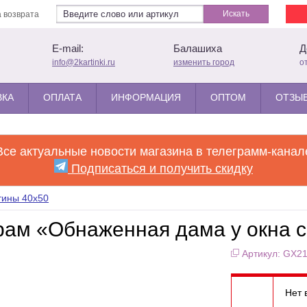
Искать
 возврата
E-mail:
Балашиха
Д
info@2kartinki.ru
изменить город
о
ВКА
ОПЛАТА
ИНФОРМАЦИЯ
ОПТОМ
ОТЗЫВ
Все актуальные новости магазина в телеграмм-канал
Подписаться и получить скидку
тины 40x50
рам «Обнаженная дама у окна с
Артикул: GX2
Нет 