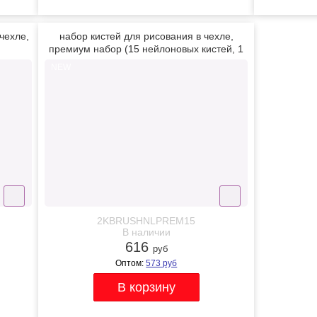
чехле,
набор кистей для рисования в чехле,
премиум набор (15 нейлоновых кистей, 1
мастихин)
NEW
2KBRUSHNLPREM15
В наличии
616
руб
Оптом:
573
руб