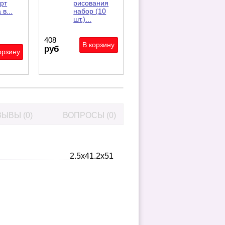
рт
рисования
 в...
набор (10
шт.)...
408
руб
ЫВЫ (0)
ВОПРОСЫ (0)
2.5x41.2x51