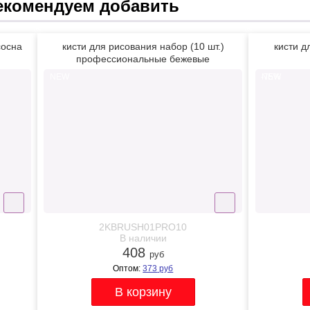
екомендуем добавить
сосна
кисти для рисования набор (10 шт.)
кисти д
профессиональные бежевые
NEW
-75%
NEW
2KBRUSH01PRO10
В наличии
408
руб
Оптом:
373
руб