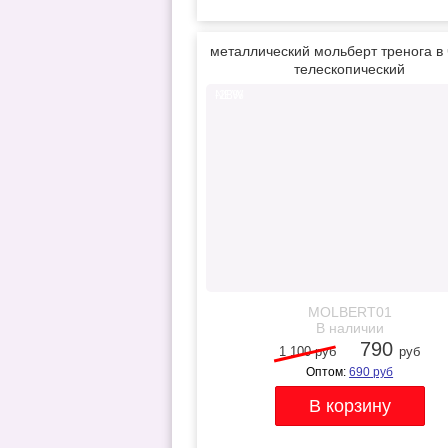
металлический мольберт тренога в 
телескопический
-28%
NEW
MOLBERT01
В наличии
790
1 100 руб
руб
Оптом:
690
руб