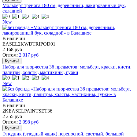
Мольберт тренога 180 см, деревянный, лакированный бук,
складной
New
В наличии
EASEL2KWDTRIPOD01
2 168
руб
Оптом:
2 017
руб
Набор для творчества 36 предметов: мольберт, краски, кисти,
палитры, холсты, мастихины, губки
New
В наличии
2KEASELPAINTSET36
2 255
руб
Оптом:
2 098
руб
Этюдник (этюдный ящик) переносной, светлый, большой