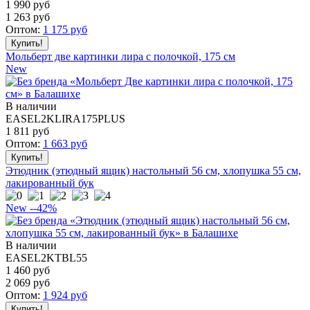
1 990 руб
1 263
руб
Оптом:
1 175
руб
Мольберт две картинки лира с полочкой, 175 см
New
В наличии
EASEL2KLIRA175PLUS
1 811
руб
Оптом:
1 663
руб
Этюдник (этюдный ящик) настольный 56 см, хлопушка 55 см,
лакированный бук
New
--42%
В наличии
EASEL2KTBL55
1 460 руб
2 069
руб
Оптом:
1 924
руб