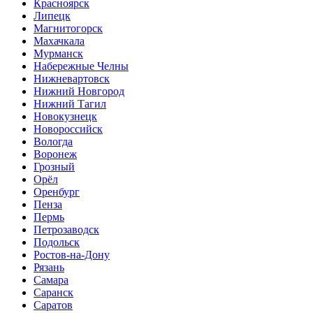
Красноярск
Липецк
Магнитогорск
Махачкала
Мурманск
Набережные Челны
Нижневартовск
Нижний Новгород
Нижний Тагил
Новокузнецк
Новороссийск
Вологда
Воронеж
Грозный
Орёл
Оренбург
Пенза
Пермь
Петрозаводск
Подольск
Ростов-на-Дону
Рязань
Самара
Саранск
Саратов