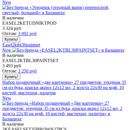
New
В наличии
EASEL2KETUDNIKTPOD
3 324
руб
Оптом:
3 092
руб
Easel2ktbl30paintset
New
В наличии
EASEL2KTBL30PAINTSET
3 493
руб
Оптом:
3 250
руб
Набор подарочный «две картинки» 27 предметов: этюдник 35
см из бука, краски акрил 12x12 мл, 2 холста 22x30 на мдф, 10
кистей, мастихин, палитра
New
В наличии
2KEASELSET35BROWN27PCS