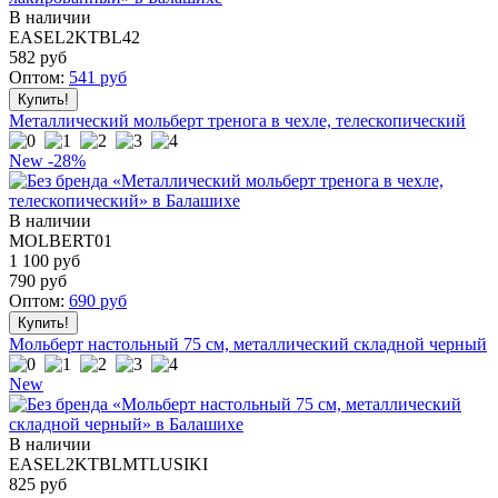
В наличии
EASEL2KTBL42
582
руб
Оптом:
541
руб
Металлический мольберт тренога в чехле, телескопический
New
-28%
В наличии
MOLBERT01
1 100 руб
790
руб
Оптом:
690
руб
Мольберт настольный 75 см, металлический складной черный
New
В наличии
EASEL2KTBLMTLUSIKI
825
руб