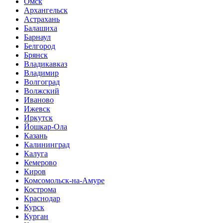
Омск
Архангельск
Астрахань
Балашиха
Барнаул
Белгород
Брянск
Владикавказ
Владимир
Волгоград
Волжский
Иваново
Ижевск
Иркутск
Йошкар-Ола
Казань
Калининград
Калуга
Кемерово
Киров
Комсомольск-на-Амуре
Кострома
Краснодар
Курск
Курган