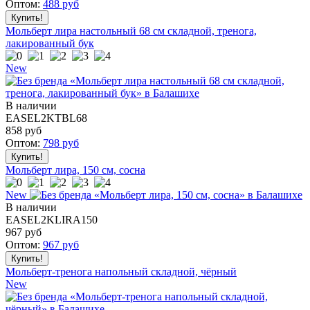
Оптом:
488
руб
Мольберт лира настольный 68 см складной, тренога,
лакированный бук
New
В наличии
EASEL2KTBL68
858
руб
Оптом:
798
руб
Мольберт лира, 150 см, сосна
New
В наличии
EASEL2KLIRA150
967
руб
Оптом:
967
руб
Мольберт-тренога напольный складной, чёрный
New