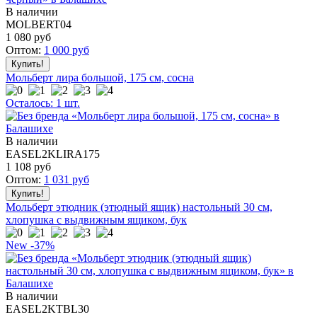
В наличии
MOLBERT04
1 080
руб
Оптом:
1 000
руб
Мольберт лира большой, 175 см, сосна
Осталось: 1 шт.
В наличии
EASEL2KLIRA175
1 108
руб
Оптом:
1 031
руб
Мольберт этюдник (этюдный ящик) настольный 30 см,
хлопушка с выдвижным ящиком, бук
New
-37%
В наличии
EASEL2KTBL30