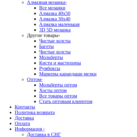
Алмазная мозаика
›
Все мозаики
Алмазка 40х50
Алмазка 30х40
Алмазка маленькая
3D 5D мозаика
Другие товары
›
Чистые холсты
Багеты
Чистые холсты
Мольберты
Кисти и мастихины
Румбоксы
Маркеры карандаши мелки
Оптом
›
Мольберты оптом
Хосты оптом
Все товары оптом
Стать оптовым клиентом
Контакты
Политика возврата
Доставка
Оплата
Информация
›
Доставка в СНГ