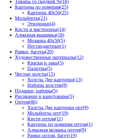
Товары со скидкой %
(18)
Картины по номерам
(25)
Картины 40x50
(25)
Мольберты
(21)
Этюдники
(4)
Кисти и мастихины
(14)
Алмазная вышивка
(18)
Мозаика 40x50
(5)
Нестандартные
(1)
Рамки, багеты
(20)
Художественные материалы
(12)
Краски и лаки
(5)
Палитры
(5)
Чистые холсты
(15)
Холсты Две картинки
(13)
Наборы холстов
(8)
Подарки, наборы
(5)
Рисование и канцтовары
(5)
Оптом
(86)
Холсты Две картинки опт
(9)
Мольберты опт
(19)
Кисти оптом
(11)
Картины по номерам оптом
(1)
Алмазная мозаика оптом
(9)
Рамки оптом, багет
(19)