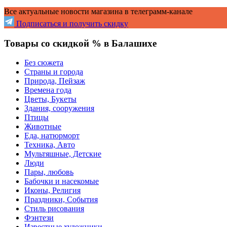
Все актуальные новости магазина в телеграмм-канале
Подписаться и получить скидку
Товары со скидкой % в Балашихе
Без сюжета
Страны и города
Природа, Пейзаж
Времена года
Цветы, Букеты
Здания, сооружения
Птицы
Животные
Еда, натюрморт
Техника, Авто
Мультяшные, Детские
Люди
Пары, любовь
Бабочки и насекомые
Иконы, Религия
Праздники, События
Стиль рисования
Фэнтези
Известные художники