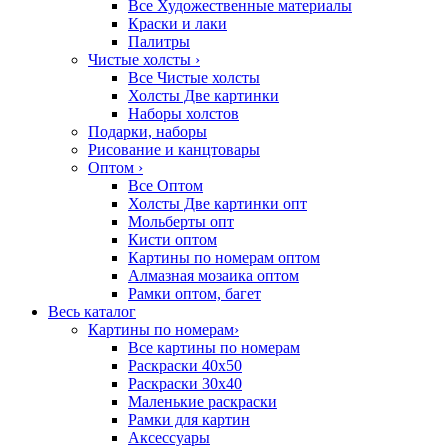
Все Художественные материалы
Краски и лаки
Палитры
Чистые холсты
›
Все Чистые холсты
Холсты Две картинки
Наборы холстов
Подарки, наборы
Рисование и канцтовары
Оптом
›
Все Оптом
Холсты Две картинки опт
Мольберты опт
Кисти оптом
Картины по номерам оптом
Алмазная мозаика оптом
Рамки оптом, багет
Весь каталог
Картины по номерам
›
Все картины по номерам
Раскраски 40х50
Раскраски 30х40
Маленькие раскраски
Рамки для картин
Аксессуары