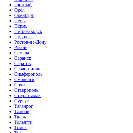
Грозный
Орёл
Оренбург
Пенза
Пермь
Петрозаводск
Подольск
Ростов-на-Дону
Рязань
Самара
Саранск
Саратов
Севастополь
Симферополь
Смоленск
Сочи
Ставрополь
Стерлитамак
Сургут
Таганрог
Тамбов
Тверь
Тольятти
Томск
Тула