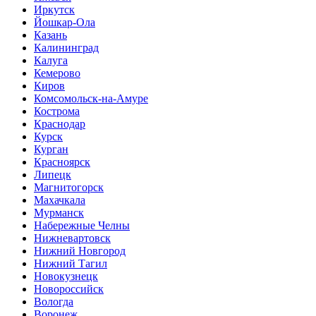
Иркутск
Йошкар-Ола
Казань
Калининград
Калуга
Кемерово
Киров
Комсомольск-на-Амуре
Кострома
Краснодар
Курск
Курган
Красноярск
Липецк
Магнитогорск
Махачкала
Мурманск
Набережные Челны
Нижневартовск
Нижний Новгород
Нижний Тагил
Новокузнецк
Новороссийск
Вологда
Воронеж