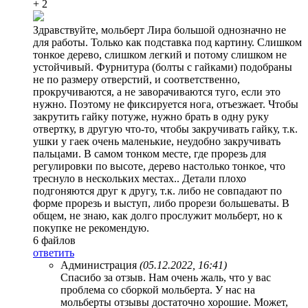
+ 2
Здравствуйте, мольберт Лира большой однозначно не
для работы. Только как подставка под картину. Слишком
тонкое дерево, слишком легкий и потому слишком не
устойчивый. Фурнитура (болты с гайками) подобраны
не по размеру отверстий, и соответственно,
прокручиваются, а не заворачиваются туго, если это
нужно. Поэтому не фиксируется нога, отъезжает. Чтобы
закрутить гайку потуже, нужно брать в одну руку
отвертку, в другую что-то, чтобы закручивать гайку, т.к.
ушки у гаек очень маленькие, неудобно закручивать
пальцами. В самом тонком месте, где прорезь для
регулировки по высоте, дерево настолько тонкое, что
треснуло в нескольких местах.. Детали плохо
подгоняются друг к другу, т.к. либо не совпадают по
форме прорезь и выступ, либо прорези большеваты. В
общем, не знаю, как долго прослужит мольберт, но к
покупке не рекомендую.
6 файлов
ответить
Администрация
(05.12.2022, 16:41)
Спасибо за отзыв. Нам очень жаль, что у вас
проблема со сборкой мольберта. У нас на
мольберты отзывы достаточно хорошие. Может,