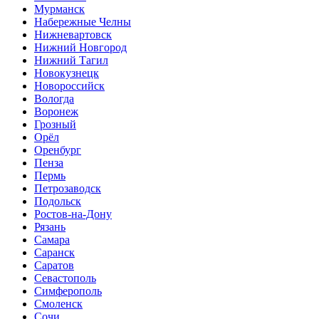
Мурманск
Набережные Челны
Нижневартовск
Нижний Новгород
Нижний Тагил
Новокузнецк
Новороссийск
Вологда
Воронеж
Грозный
Орёл
Оренбург
Пенза
Пермь
Петрозаводск
Подольск
Ростов-на-Дону
Рязань
Самара
Саранск
Саратов
Севастополь
Симферополь
Смоленск
Сочи