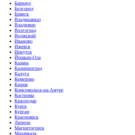
Барнаул
Белгород
Брянск
Владикавказ
Владимир
Волгоград
Волжский
Иваново
Ижевск
Иркутск
Йошкар-Ола
Казань
Калининград
Калуга
Кемерово
Киров
Комсомольск-на-Амуре
Кострома
Краснодар
Курск
Курган
Красноярск
Липецк
Магнитогорск
Махачкала