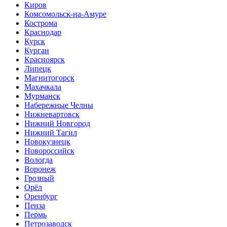
Киров
Комсомольск-на-Амуре
Кострома
Краснодар
Курск
Курган
Красноярск
Липецк
Магнитогорск
Махачкала
Мурманск
Набережные Челны
Нижневартовск
Нижний Новгород
Нижний Тагил
Новокузнецк
Новороссийск
Вологда
Воронеж
Грозный
Орёл
Оренбург
Пенза
Пермь
Петрозаводск