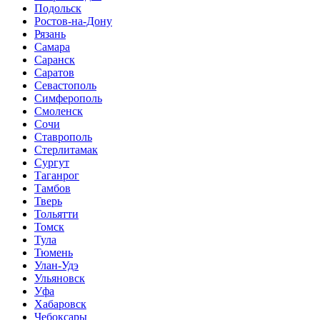
Подольск
Ростов-на-Дону
Рязань
Самара
Саранск
Саратов
Севастополь
Симферополь
Смоленск
Сочи
Ставрополь
Стерлитамак
Сургут
Таганрог
Тамбов
Тверь
Тольятти
Томск
Тула
Тюмень
Улан-Удэ
Ульяновск
Уфа
Хабаровск
Чебоксары