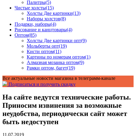
Палитры
(5)
Чистые холсты
(15)
Холсты Две картинки
(13)
Наборы холстов
(8)
Подарки, наборы
(4)
Рисование и канцтовары
(4)
Оптом
(85)
Холсты Две картинки опт
(9)
Мольберты опт
(19)
Кисти оптом
(11)
Картины по номерам оптом
(1)
Алмазная мозаика оптом
(9)
Рамки оптом, багет
(19)
Все актуальные новости магазина в телеграмм-канале
Подписаться и получить скидку
На сайте ведутся технические работы.
Приносим извинения за возможные
неудобства, периодически сайт может
быть недоступен
11.07.2019