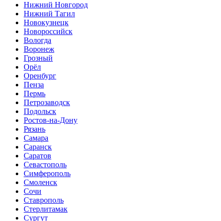
Нижний Новгород
Нижний Тагил
Новокузнецк
Новороссийск
Вологда
Воронеж
Грозный
Орёл
Оренбург
Пенза
Пермь
Петрозаводск
Подольск
Ростов-на-Дону
Рязань
Самара
Саранск
Саратов
Севастополь
Симферополь
Смоленск
Сочи
Ставрополь
Стерлитамак
Сургут