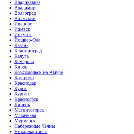
Владикавказ
Владимир
Волгоград
Волжский
Иваново
Ижевск
Иркутск
Йошкар-Ола
Казань
Калининград
Калуга
Кемерово
Киров
Комсомольск-на-Амуре
Кострома
Краснодар
Курск
Курган
Красноярск
Липецк
Магнитогорск
Махачкала
Мурманск
Набережные Челны
Нижневартовск